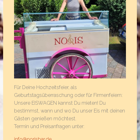
Für Deine Hochzeitsfeier, als
Geburtstagsüberraschung oder für Firmenfeiern:
Unsere EISWAGEN kannst Du mieten! Du
bestimmst, wann und wo Du unser Eis mit deinen
Gästen genießen möchtest.
Termin und Preisanfragen unter:
info@norisbar.de